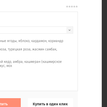
сные ягоды, яблоко, кардамон, кориандр
оза, турецкая роза, жасмин самбак,
ый кедр, амбра, кашмеран (кашмирское
кус, мох
пить
Купить в один клик