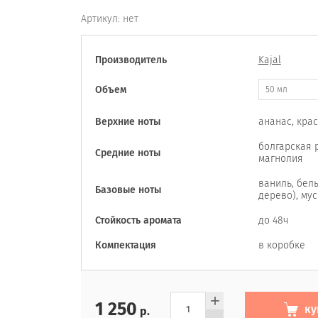
Артикул:
нет
Производитель
Kajal
Объем
50 мл
Верхние ноты
ананас, кра
болгарская р
Средние ноты
магнолия
ваниль, бел
Базовые ноты
дерево), мус
Стойкость аромата
до 48ч
Компектация
в коробке
+
1 250
ку
р.