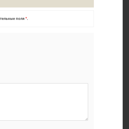
ательные поля
*
.